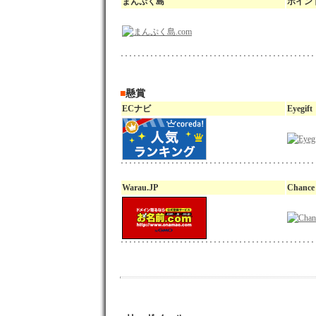
まんぷく島
ポイン
■
懸賞
ECナビ
Eyegift
Warau.JP
Chance 