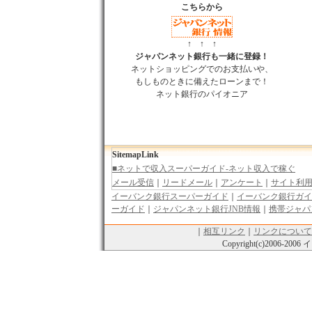
こちらから
↑ ↑ ↑
ジャパンネット銀行も一緒に登録！
ネットショッピングでのお支払いや、
もしものときに備えたローンまで！
ネット銀行のパイオニア
SitemapLink
■ネットで収入スーパーガイド-ネット収入で稼ぐ
メール受信
｜
リードメール
｜
アンケート
｜
サイト利
イーバンク銀行スーパーガイド
フィリエイト
｜
ブログライター
｜
｜
イーバンク銀行ガイ
クリック保証
｜
リ
ーガイド
｜
ジャパンネット銀行JNB情報
｜
携帯ジャパ
ノ広告
｜
キャッシング・クレジットカード
｜
治験モ
バイトチャットレディー
｜
トラフィックエクスチェ
｜
相互リンク
｜
リンクについて
｜
収入実績
｜
収入ブログ/日記
｜
ネット収入ニュース
Copyright(c)2006-2006
イ
■オンラインカジノ☆スーパーガイド-インターネッ
Playtech/プレイテック
｜
Random Logic/ランダムロジ
ング
｜
CryptoLogic/クリプトロジック
｜
カジノアフィ
ース