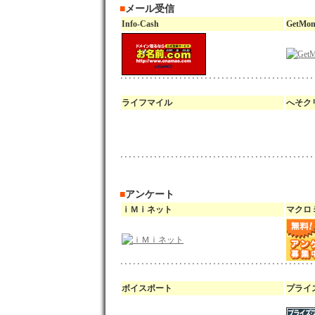
■
メール受信
Info-Cash
GetMon
ライフマイル
へそク
■
アンケート
ｉＭｉネット
マクロ
ボイスポート
プライ