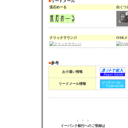
■
リードメール
流石めーる
白くつ
クリックラウンジ
OAK
■
参考
お小遣い情報
リードメール情報
↑ ↑ ↑
イーバンク銀行へのご登録は